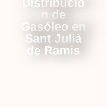
Distribució
n de
Gasóleo en
Sant Julià
de Ramis