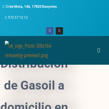
C/de Mata, 146, 17820 Banyoles
972 57 12 12
Distribución
de Gasoil a
domicilio en